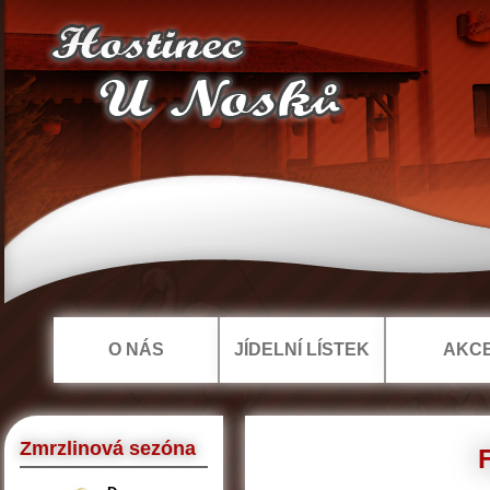
O NÁS
JÍDELNÍ LÍSTEK
AKC
Zmrzlinová sezóna