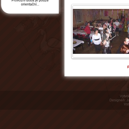
Provozní doba je pouze
orientační...
Vytvoř
Designéři: 
Vst